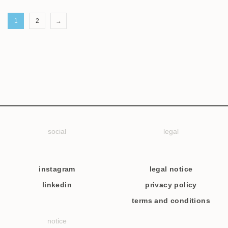
1
2
→
social
legal
instagram
legal notice
linkedin
privacy policy
terms and conditions
notice